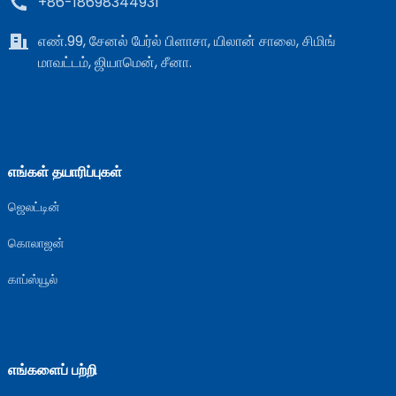
+86-18698344931
எண்.99, சேனல் பேர்ல் பிளாசா, யிலான் சாலை, சிமிங்
மாவட்டம், ஜியாமென், சீனா.
எங்கள் தயாரிப்புகள்
ஜெலட்டின்
கொலாஜன்
காப்ஸ்யூல்
எங்களைப் பற்றி