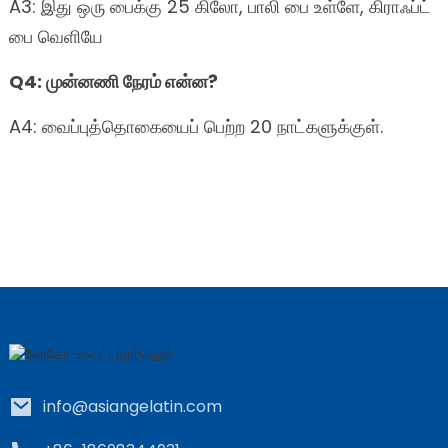
A3: இது ஒரு பைக்கு 25 கிலோ, பாலி பை உள்ளே, கிராஃப்ட்
பை வெளியே
Q4: முன்னணி நேரம் என்ன?
A4: வைப்புத்தொகையைப் பெற்ற 20 நாட்களுக்குள்.
info@asiangelatin.com