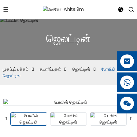
ஜெலட்டின்
முகப்புப் பக்கம்
தயாரிப்புகள்
ஜெலட்டின்
போவின்
ஜெலட்டின்