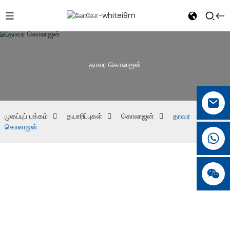
தாவர கொலாஜன்
முகப்புப் பக்கம்
தயாரிப்புகள்
கொலாஜன்
தாவர
கொலாஜன்