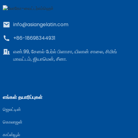
info@asiangelatin.com
+86-18698344931
எண்.99, சேனல் பேர்ல் பிளாசா, யிலான் சாலை, சிமிங்
மாவட்டம், ஜியாமென், சீனா.
e
a
எங்கள் தயாரிப்புகள்
ஜெலட்டின்
கொலாஜன்
காப்ஸ்யூல்