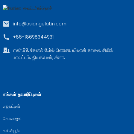
info@asiangelatin.com
+86-18698344931
எண்.99, சேனல் பேர்ல் பிளாசா, யிலான் சாலை, சிமிங்
மாவட்டம், ஜியாமென், சீனா.
e
a
எங்கள் தயாரிப்புகள்
ஜெலட்டின்
கொலாஜன்
காப்ஸ்யூல்