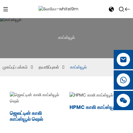
காப்ஸ்யூல்
முகப்புப் பக்கம்
தயாரிப்புகள்
காப்ஸ்யூல்
HPMC காலி காப்ஸ்யூல்
ஜெலட்டின் காலி
காப்ஸ்யூல் ஷெல்