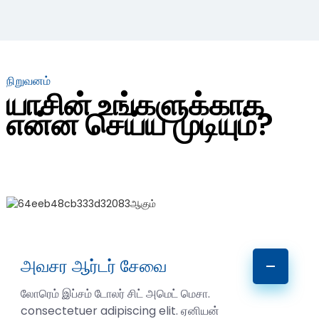
நிறுவனம்
யாசின் உங்களுக்காக
என்ன செய்ய முடியும்?
அவசர ஆர்டர் சேவை
லோரெம் இப்சம் டோலர் சிட் அமெட் மெசா.
consectetuer adipiscing elit. ஏனியன்