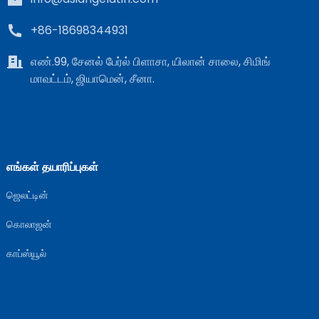
+86-18698344931
எண்.99, சேனல் பேர்ல் பிளாசா, யிலான் சாலை, சிமிங்
மாவட்டம், ஜியாமென், சீனா.
எங்கள் தயாரிப்புகள்
ஜெலட்டின்
கொலாஜன்
காப்ஸ்யூல்