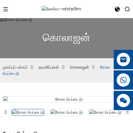
கொலாஜன்
முகப்புப் பக்கம்
தயாரிப்புகள்
கொலாஜன்
சோள
பெப்டைடு