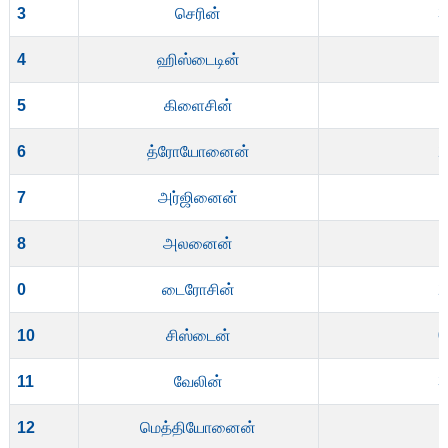
3
செரின்
3
4
ஹிஸ்டைடின்
1
5
கிளைசின்
1
6
த்ரோயோனைன்
2
7
அர்ஜினைன்
1
8
அலனைன்
0
டைரோசின்
2
10
சிஸ்டைன்
0
11
வேலின்
3
12
மெத்தியோனைன்
1