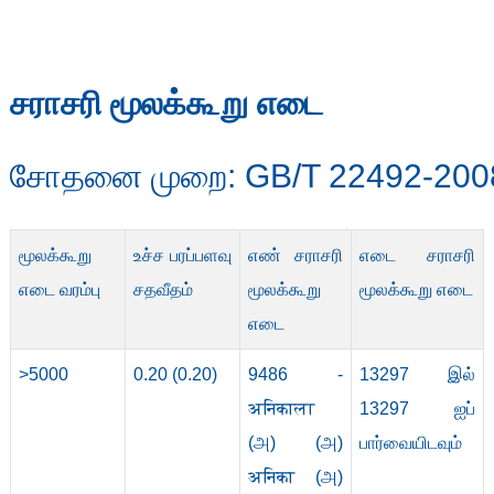
சராசரி மூலக்கூறு எடை
சோதனை முறை: GB/T 22492-200
மூலக்கூறு
உச்ச பரப்பளவு
எண் சராசரி
எடை சராசரி
எடை வரம்பு
சதவீதம்
மூலக்கூறு
மூலக்கூறு எடை
எடை
>5000
0.20 (0.20)
9486 -
13297 இல்
अनिकाला
13297 ஐப்
(அ) (அ)
பார்வையிடவும்
अनिका (அ)