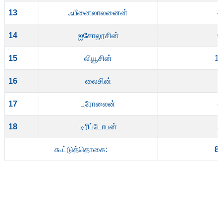
13
ஃபீனைலாலனைன்
4
14
ஐசோலூசின்
0
15
லியூசின்
1
16
லைசின்
17
புரோலைன்
8
18
டிரிப்டோபன்
5
கூட்டுத்தொகை:
8