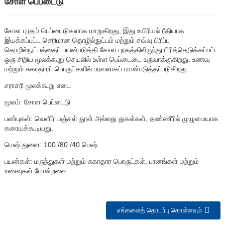
சோள பெப்டைடு
சோள புரதம் பெப்டைடுகளாக மாறுகிறது, இது உயிரியல் ரீதியாக
இயக்கப்பட்ட செரிமான தொழில்நுட்பம் மற்றும் சவ்வு பிரிப்பு
தொழில்நுட்பத்தைப் பயன்படுத்தி சோள புரதத்திலிருந்து பிரித்தெடுக்கப்பட்ட
ஒரு சிறிய மூலக்கூறு செயலில் உள்ள பெப்டைடை உருவாக்குகிறது. உணவு
மற்றும் சுகாதாரப் பொருட்களில் பரவலாகப் பயன்படுத்தப்படுகிறது.
சராசரி மூலக்கூறு எடை
மூலம்: சோள பெப்டைடு
பண்புகள்: வெளிர் மஞ்சள் தூள் அல்லது துகள்கள், தண்ணீரில் முழுமையாக
கரையக்கூடியது.
n
மெஷ் துளை: 100 /80 /40 மெஷ்
பயன்கள்: மருந்துகள் மற்றும் சுகாதார பொருட்கள், பானங்கள் மற்றும்
உணவுகள் போன்றவை.
எங்களைத் தொடர்பு கொள்ளவும்