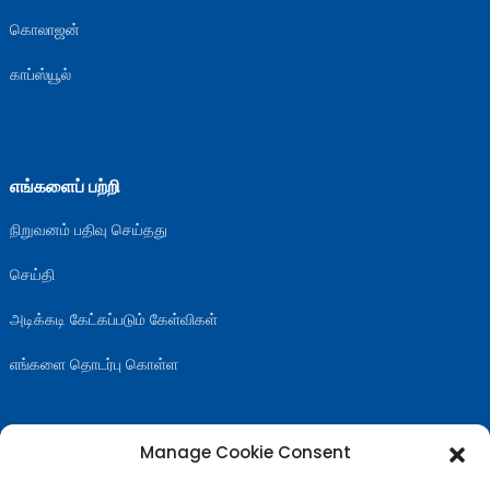
கொலாஜன்
காப்ஸ்யூல்
எங்களைப் பற்றி
நிறுவனம் பதிவு செய்தது
செய்தி
அடிக்கடி கேட்கப்படும் கேள்விகள்
எங்களை தொடர்பு கொள்ள
Manage Cookie Consent
எங்களை பின்தொடரவும்